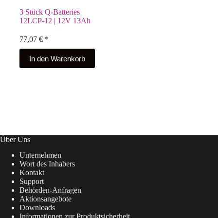
3 Stück Q-Batteries
12LCP-12 | 12V 13Ah
77,07
€
*
In den Warenkorb
Über Uns
Unternehmen
Wort des Inhabers
Kontakt
Support
Behörden-Anfragen
Aktionsangebote
Downloads
Informationen zur Produktsicherheit