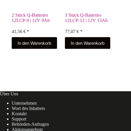
2 Stück Q-Batteries
3 Stück Q-Batteries
12LCP-9 | 12V 9Ah
12LCP-12 | 12V 13Ah
41,56
€
*
77,07
€
*
In den Warenkorb
In den Warenkorb
Über Uns
Unternehmen
Wort des Inhabers
Kontakt
Support
Behörden-Anfragen
Aktionsangebote