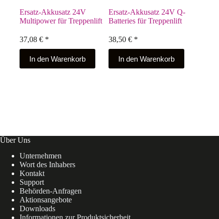
Ersatz-Akkusatz 24V
Ersatz-Akkusatz 24V Q-
Multipower für Treppenlift
Batteries für Treppenlift
37,08
€
*
38,50
€
*
In den Warenkorb
In den Warenkorb
Über Uns
Unternehmen
Wort des Inhabers
Kontakt
Support
Behörden-Anfragen
Aktionsangebote
Downloads
Informationen zur Produktsicherheit