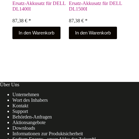
Ersatz-Akkusatz für DELL
Ersatz-Akkusatz für DELL
DL1400I
DL1500I
87,38
€
*
87,38
€
*
In den Warenkorb
In den Warenkorb
Über Uns
Unternehmen
Wort des Inhabers
Kontakt
Support
Behörden-Anfragen
Aktionsangebote
Downloads
Informationen zur Produktsicherheit