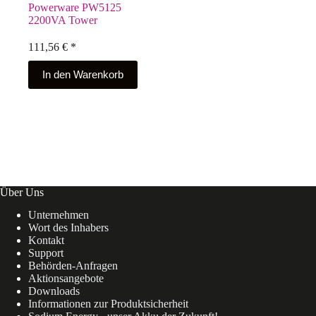
Powerware PW5125
2200VA Tower
111,56
€
*
In den Warenkorb
Über Uns
Unternehmen
Wort des Inhabers
Kontakt
Support
Behörden-Anfragen
Aktionsangebote
Downloads
Informationen zur Produktsicherheit