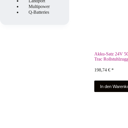
Landport
Multipower
Q-Batteries
Akku-Satz 24V 50
Trac Rollstuhlzugg
198,74
€
*
In den Warenk