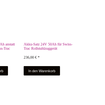
h anstatt
Akku-Satz 24V 50Ah für Swiss-
ss-Trac
Trac Rollstuhlzuggerät
236,00
€
*
rb
In den Warenkorb