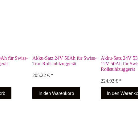
Ah für Swiss-
Akku-Satz 24V 50Ah für Swiss-
Akku-Satz 24V 53A
erät
Trac Rollstuhlzuggerät
12V 50Ah für Swi
Rollstuhlzuggerät
205,22
€
*
224,92
€
*
orb
In den Warenkorb
In den Warenko