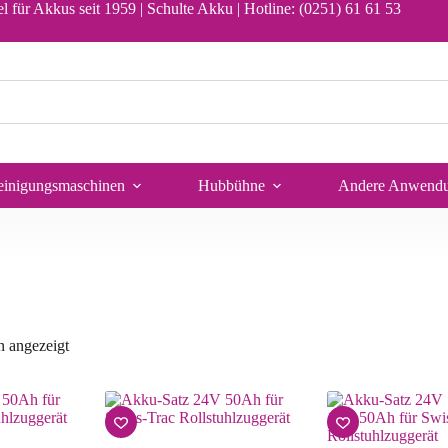
l für Akkus seit 1959 | Schulte Akku |
Hotline: (0251) 61 61 53
einigungsmaschinen
Hubbühne
Andere Anwend
n angezeigt