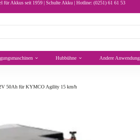
ies 12LCP-50 12V 50Ah für KYMCO Agility 15 km/h
In den Warenkorb
l für Akkus seit 1959 | Schulte Akku |
Hotline: (0251) 61 61 53
igungsmaschinen
Hubbühne
Andere Anwendung
12V 50Ah für KYMCO Agility 15 km/h