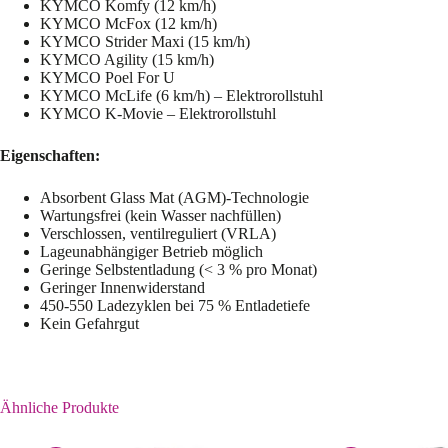
KYMCO Komfy (12 km/h)
KYMCO McFox (12 km/h)
KYMCO Strider Maxi (15 km/h)
KYMCO Agility (15 km/h)
KYMCO Poel For U
KYMCO McLife (6 km/h) – Elektrorollstuhl
KYMCO K-Movie – Elektrorollstuhl
Eigenschaften:
Absorbent Glass Mat (AGM)-Technologie
Wartungsfrei (kein Wasser nachfüllen)
Verschlossen, ventilreguliert (VRLA)
Lageunabhängiger Betrieb möglich
Geringe Selbstentladung (< 3 % pro Monat)
Geringer Innenwiderstand
450-550 Ladezyklen bei 75 % Entladetiefe
Kein Gefahrgut
Ähnliche Produkte