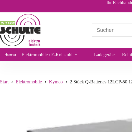
2 Stück Q-Batter
Ihr Fachhande
236,00
€
*
Sofort lieferbar
Home
Elektromobile / E-Rollstuhl
Ladegeräte
Rein
Start
Elektromobile
Kymco
2 Stück Q-Batteries 12LCP-50 