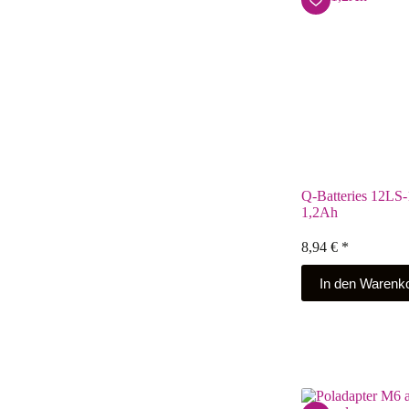
Q-Batteries 12LS
1,2Ah
8,94
€
*
In den Warenk