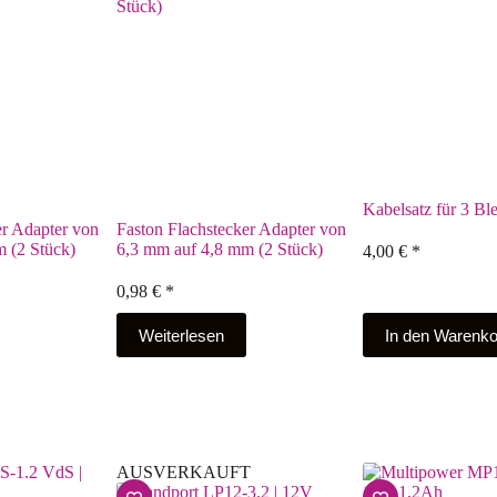
Kabelsatz für 3 Bl
er Adapter von
Faston Flachstecker Adapter von
 (2 Stück)
6,3 mm auf 4,8 mm (2 Stück)
4,00
€
*
0,98
€
*
Weiterlesen
In den Warenko
AUSVERKAUFT