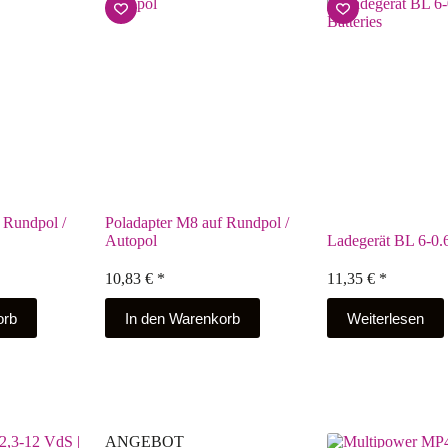
 Rundpol /
Poladapter M8 auf Rundpol /
Autopol
Ladegerät BL 6-0.6
10,83
€
*
11,35
€
*
orb
In den Warenkorb
Weiterlesen
ANGEBOT