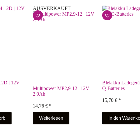
AUSVERKAUFT
12D | 12V
Bleiakku Ladegerä
Multipower MP2,9-12 | 12V
Q-Batteries
2,9Ah
15,70
€
*
14,76
€
*
orb
Weiterlesen
In den Warenko