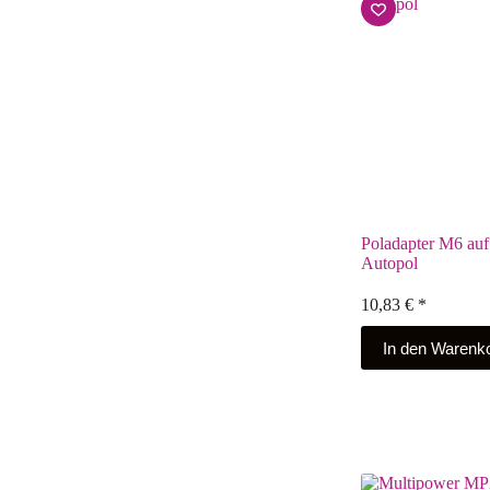
Poladapter M6 auf
Autopol
10,83
€
*
In den Warenk