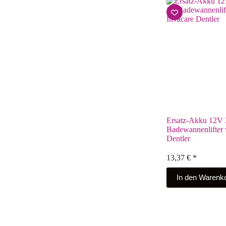
Ersatz-Akku 12V 
Badewannenlifter 
Dentler
13,37
€
*
In den Warenk