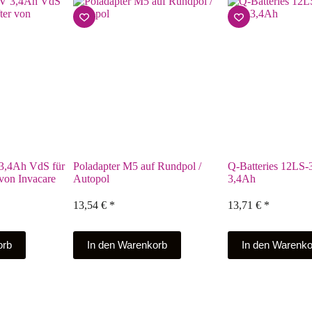
3,4Ah VdS für
Poladapter M5 auf Rundpol /
Q-Batteries 12LS-
von Invacare
Autopol
3,4Ah
13,54
€
*
13,71
€
*
orb
In den Warenkorb
In den Warenko