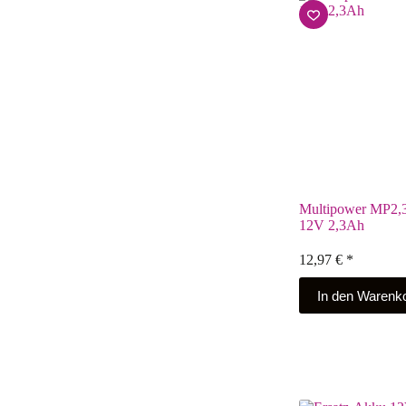
Multipower MP2,3
12V 2,3Ah
12,97
€
*
In den Warenk