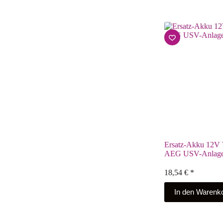
Ersatz-Akku 12V 
AEG USV-Anlag
18,54
€
*
In den Warenk