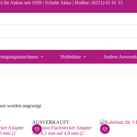
l für Akkus seit 1959 | Schulte Akku |
Hotline: (0251) 61 61 53
einigungsmaschinen
Hubbühne
Andere Anwend
sen werden angezeigt
T
AUSVERKAUFT