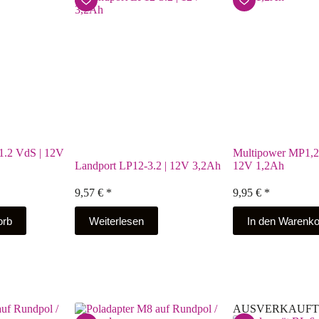
-1.2 VdS | 12V
Multipower MP1,2
Landport LP12-3.2 | 12V 3,2Ah
12V 1,2Ah
9,57
€
*
9,95
€
*
orb
Weiterlesen
In den Warenko
AUSVERKAUFT