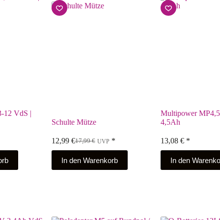
-12 VdS |
Multipower MP4,5
Schulte Mütze
4,5Ah
12,99
€
*
13,08
€
*
17,99
€
UVP
orb
In den Warenkorb
In den Warenko