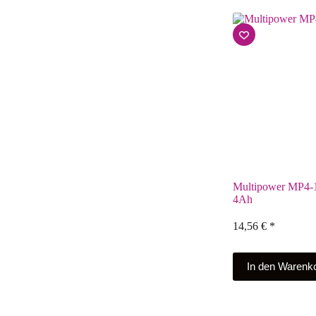
Multipower MP4-
4Ah
14,56
€
*
In den Warenk