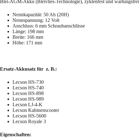
Blei-AGM-Akku (Bleivlies-Technologie), zyklenfest und wartungsfrei
Nennkapazität: 50 Ah (20H)
Nennspannung: 12 Volt
Anschluss: 6 mm Schraubanschlüsse
Länge: 198 mm
Breite: 166 mm
Höhe: 171 mm
Ersatz-Akkusatz für z. B.:
Lecson HS-730
Lecson HS-740
Lecson HS-898
Lecson HS-989
Lecson LJ-4-K
Lecson Kabinenscooter
Lecson HS-5600
Lecson Royale 3
Eigenschaften: