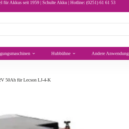
In den Warenkorb
l für Akkus seit 1959 | Schulte Akku |
Hotline: (0251) 61 61 53
igungsmaschinen
Hubbühne
Andere Anwendung
12V 50Ah für Lecson LJ-4-K