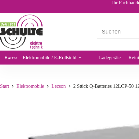
2 Stück Q-Batteries 12LCP-50 12V 50Ah für Lecson LJ-4-K
Ihr Fachhande
236,00
€
*
Sofort lieferbar
Home
Elektromobile / E-Rollstuhl
Ladegeräte
Rein
Start
Elektromobile
Lecson
2 Stück Q-Batteries 12LCP-50 