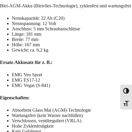
Blei-AGM-Akku (Bleivlies-Technologie), zyklenfest und wartungsfrei
Nennkapazität: 22 Ah (C20)
Nennspannung: 12 Volt
Anschluss: 5 mm Schraubanschlüsse
Länge: 181 mm
Breite: 77 mm
Höhe: 167 mm
Gewicht: ca. 6,2 kg
Ersatz-Akkusatz für z. B.:
EMG Veo Sport
EMG ES17-12
EMG Vegas (S-841)
Toggl
Eigenschaften:
Toggle
Absorbent Glass Mat (AGM)-Technologie
Wartungsfrei (kein Wasser nachfüllen)
Verschlossen, ventilreguliert (VRLA)
Hohe Zyklenfestigkeit
Kein Gefahrgut