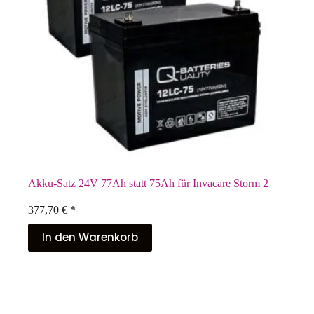
Akku-Satz 24V 77Ah statt 75Ah für Invacare Storm 2
377,70
€
*
In den Warenkorb