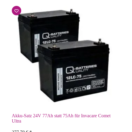
Akku-Satz 24V 77Ah statt 75Ah für Invacare Comet
Ultra