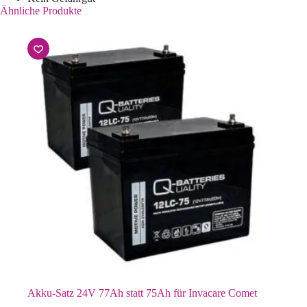
Ähnliche Produkte
Akku-Satz 24V 77Ah statt 75Ah für Invacare Comet