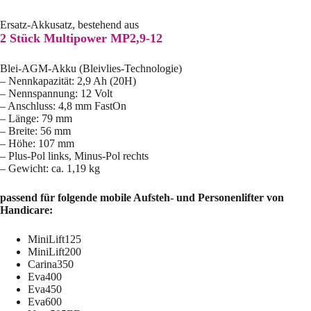
Ersatz-Akkusatz, bestehend aus
2 Stück Multipower MP2,9-12
Blei-AGM-Akku (Bleivlies-Technologie)
– Nennkapazität: 2,9 Ah (20H)
– Nennspannung: 12 Volt
– Anschluss: 4,8 mm FastOn
– Länge: 79 mm
– Breite: 56 mm
– Höhe: 107 mm
– Plus-Pol links, Minus-Pol rechts
– Gewicht: ca. 1,19 kg
passend für folgende mobile Aufsteh- und Personenlifter von
Handicare:
MiniLift125
MiniLift200
Carina350
Eva400
Eva450
Eva600