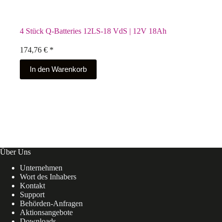
4 Stück Q-Batteries 12LS-18 VdS | 12V 18Ah
174,76
€
*
In den Warenkorb
Über Uns
Unternehmen
Wort des Inhabers
Kontakt
Support
Behörden-Anfragen
Aktionsangebote
Downloads