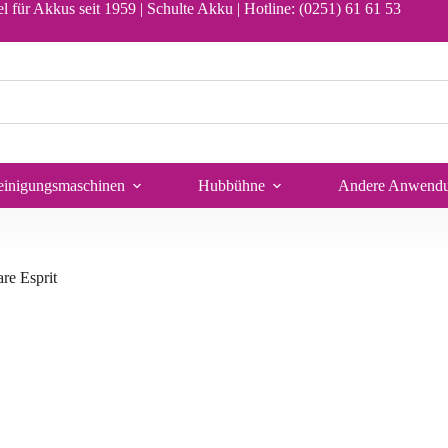
l für Akkus seit 1959 | Schulte Akku |
Hotline: (0251) 61 61 53
n Warenkorb
einigungsmaschinen
Hubbühne
Andere Anwend
re Esprit