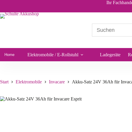
Akku-Satz 24V 36Ah für Invacare Esprit
Ihr Fachhande
In de
143,30
€
*
Sofort lieferbar
Elektromobile / E-Rollstuhl
Ladegeräte
R
Home
Start
Elektromobile
Invacare
Akku-Satz 24V 36Ah für Invaca