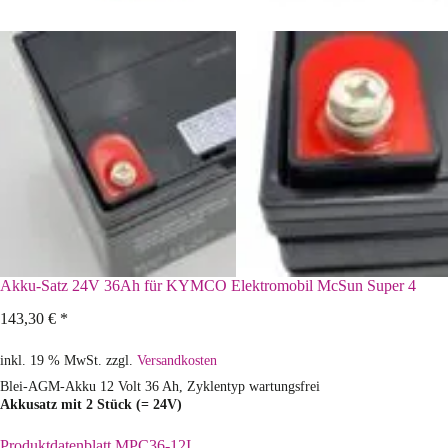
Akku-Satz 24V 36Ah für KYMCO Elektromobil McSun Super 4
143,30
€
*
inkl. 19 % MwSt.
zzgl.
Versandkosten
Blei-AGM-Akku 12 Volt 36 Ah, Zyklentyp wartungsfrei
Akkusatz mit 2 Stück (= 24V)
Produktdatenblatt MPC36-12I