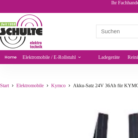
Akku-Satz 24V 36Ah für KYMCO Elektromobil McSun Super 4
Ihr Fachhande
143,30
€
*
Sofort lieferbar
Home
Elektromobile / E-Rollstuhl
Ladegeräte
Rein
Start
Elektromobile
Kymco
Akku-Satz 24V 36Ah für KYMC