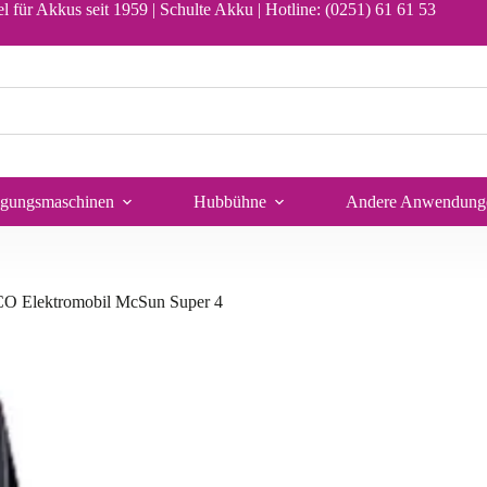
In den Warenkorb
l für Akkus seit 1959 | Schulte Akku |
Hotline: (0251) 61 61 53
igungsmaschinen
Hubbühne
Andere Anwendung
O Elektromobil McSun Super 4