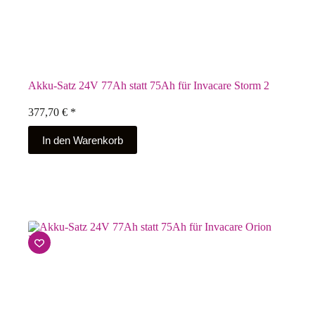
Akku-Satz 24V 77Ah statt 75Ah für Invacare Storm 2
377,70
€
*
In den Warenkorb