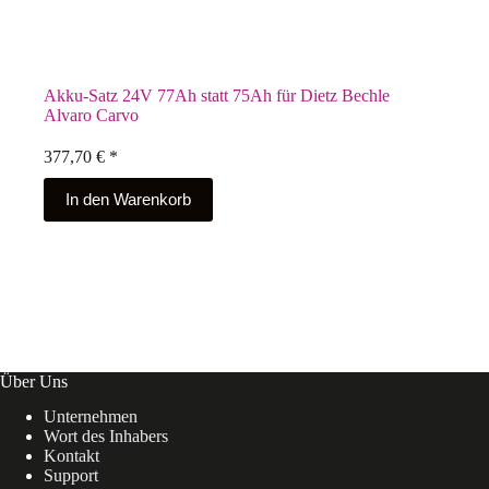
Akku-Satz 24V 77Ah statt 75Ah für Dietz Bechle
Alvaro Carvo
377,70
€
*
In den Warenkorb
Über Uns
Unternehmen
Wort des Inhabers
Kontakt
Support