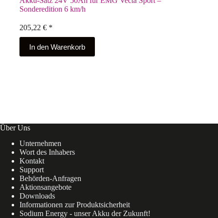
Akku-Satz 24V 50Ah für EMG Vecta Sport –
Sonderedition 6 km/h
205,22
€
*
In den Warenkorb
Über Uns
Unternehmen
Wort des Inhabers
Kontakt
Support
Behörden-Anfragen
Aktionsangebote
Downloads
Informationen zur Produktsicherheit
Sodium Energy - unser Akku der Zukunft!