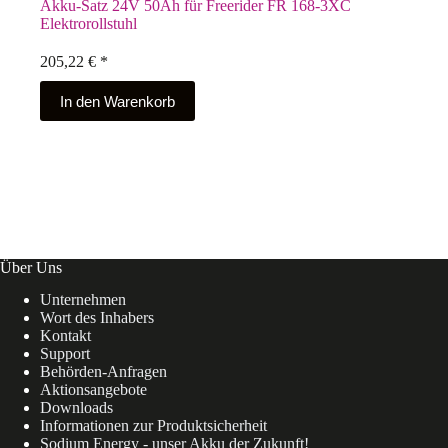
Akku-Satz 24V 50Ah für Freerider FR 168-3XC
Elektrorollstuhl
205,22
€
*
In den Warenkorb
Über Uns
Unternehmen
Wort des Inhabers
Kontakt
Support
Behörden-Anfragen
Aktionsangebote
Downloads
Informationen zur Produktsicherheit
Sodium Energy - unser Akku der Zukunft!