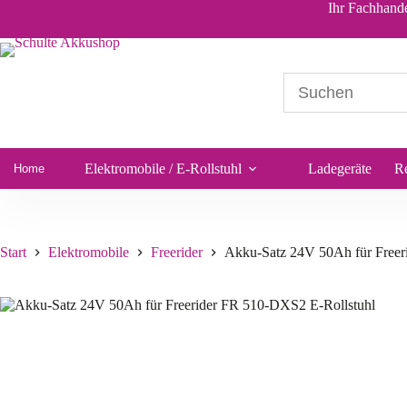
Akku-Satz 24V 50Ah für Freerider FR 510-DXS2 E-Rollstuhl
Ihr Fachhande
236,00
€
*
Sofort lieferbar
Elektromobile / E-Rollstuhl
Ladegeräte
R
Home
Start
Elektromobile
Freerider
Akku-Satz 24V 50Ah für Freer