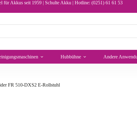
l für Akkus seit 1959 | Schulte Akku |
Hotline: (0251) 61 61 53
In den Warenkorb
einigungsmaschinen
Hubbühne
Andere Anwend
ider FR 510-DXS2 E-Rollstuhl