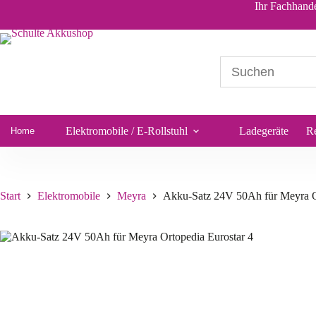
Akku-Satz 24V 50Ah für Meyra Ortopedia Eurostar 4
Ihr Fachhande
205,22
€
*
Sofort lieferbar
Elektromobile / E-Rollstuhl
Ladegeräte
R
Home
Start
Elektromobile
Meyra
Akku-Satz 24V 50Ah für Meyra Or