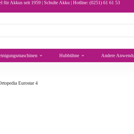
l für Akkus seit 1959 | Schulte Akku |
Hotline: (0251) 61 61 53
In den Warenkorb
einigungsmaschinen
Hubbühne
Andere Anwend
topedia Eurostar 4