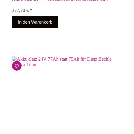
377,70
€
*
In den Warenkorb