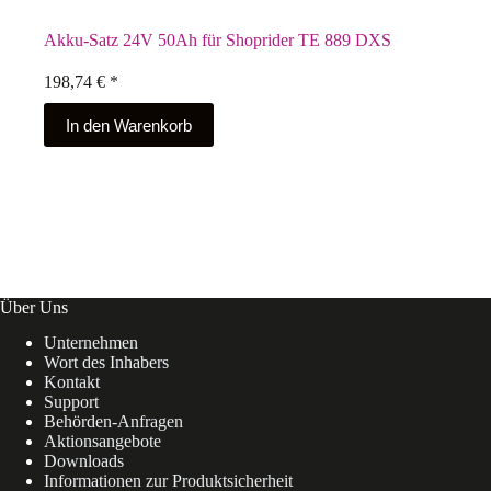
Akku-Satz 24V 50Ah für Shoprider TE 889 DXS
198,74
€
*
In den Warenkorb
Über Uns
Unternehmen
Wort des Inhabers
Kontakt
Support
Behörden-Anfragen
Aktionsangebote
Downloads
Informationen zur Produktsicherheit