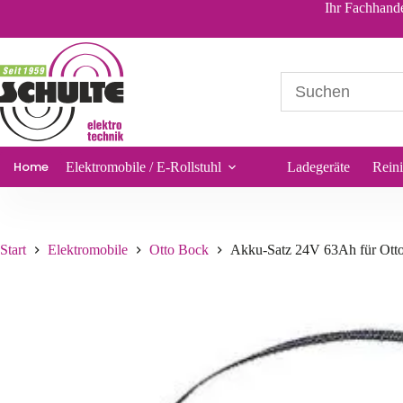
Akku-Satz 24V 63Ah für Otto Bock B600
In d
Ihr Fachhande
541,30
€
*
Sofort lieferbar
Home
Elektromobile / E-Rollstuhl
Ladegeräte
Rein
Start
Elektromobile
Otto Bock
Akku-Satz 24V 63Ah für Ott