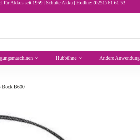
en Warenkorb
l für Akkus seit 1959 | Schulte Akku |
Hotline: (0251) 61 61 53
igungsmaschinen
Hubbühne
Andere Anwendung
o Bock B600