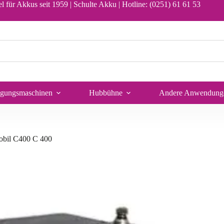
In den Warenkorb
l für Akkus seit 1959 | Schulte Akku |
Hotline: (0251) 61 61 53
igungsmaschinen
Hubbühne
Andere Anwendung
obil C400 C 400