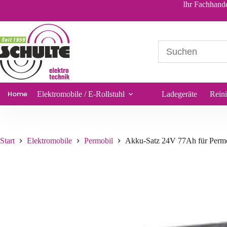
Akku-Satz 24V 77Ah für Permobil C400 C 400
Ihr Fachhande
377,70
€
*
Sofort lieferbar
Home
Elektromobile / E-Rollstuhl
Ladegeräte
Rein
Start
Elektromobile
Permobil
Akku-Satz 24V 77Ah für Perm