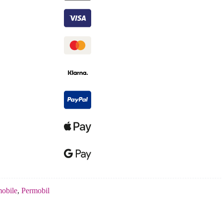
mobile
,
Permobil