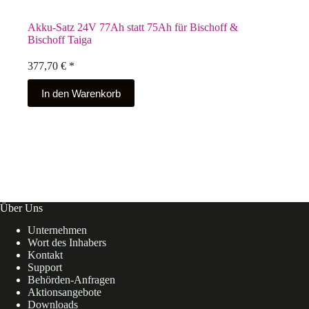
Akku-Satz 24V 77Ah statt 75Ah für Bischoff &
Bischoff Taiga
377,70
€
*
In den Warenkorb
Über Uns
Unternehmen
Wort des Inhabers
Kontakt
Support
Behörden-Anfragen
Aktionsangebote
Downloads