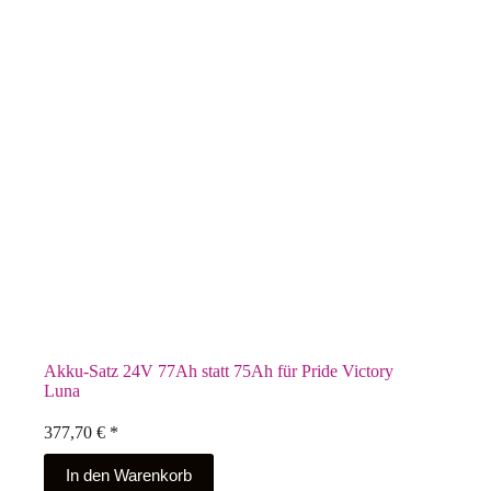
Akku-Satz 24V 77Ah statt 75Ah für Pride Victory
Luna
377,70
€
*
In den Warenkorb