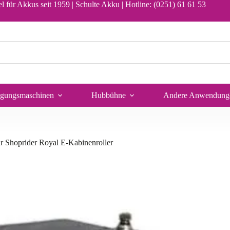
al E-Kabinenroller
In den Warenkorb
l für Akkus seit 1959 | Schulte Akku |
Hotline: (0251) 61 61 53
igungsmaschinen
Hubbühne
Andere Anwendung
r Shoprider Royal E-Kabinenroller