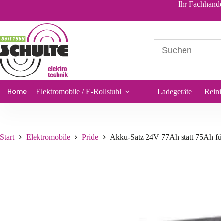
Akku-Satz 24V 77Ah statt 75Ah für Shoprider Roy
Ihr Fachhande
377,70
€
*
Sofort lieferbar
Home
Elektromobile / E-Rollstuhl
Ladegeräte
Rein
Start
Elektromobile
Pride
Akku-Satz 24V 77Ah statt 75Ah fü