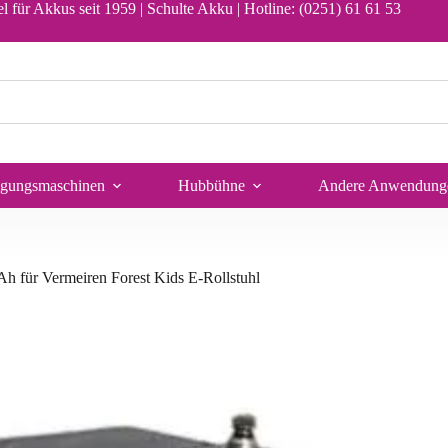
-Satz 24V 77Ah statt 75Ah für Vermeiren Forest Kids E-Rollstuhl
In den Warenkorb
l für Akkus seit 1959 | Schulte Akku |
Hotline: (0251) 61 61 53
igungsmaschinen
Hubbühne
Andere Anwendung
h für Vermeiren Forest Kids E-Rollstuhl