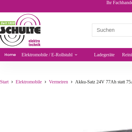
Akku
Ihr Fachhande
377,70
€
*
Sofort lieferbar
Home
Elektromobile / E-Rollstuhl
Ladegeräte
Rein
Start
Elektromobile
Vermeiren
Akku-Satz 24V 77Ah statt 75A