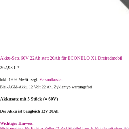
Akku-Satz 60V 22Ah statt 20Ah für ECONELO X1 Dreiradmobil
262,93
€
*
inkl. 19 % MwSt.
zzgl.
Versandkosten
Blei-AGM-Akku 12 Volt 22 Ah, Zyklentyp wartungsfrei
Akkusatz mit 5 Stück (= 60V)
Der Akku ist baugleich 12V 20Ah.
Wichtiger Hinweis:
Nicht geeignet für Elektro-Roller (2-Rad-Mobile) bzw. E-Mobile mit einer H