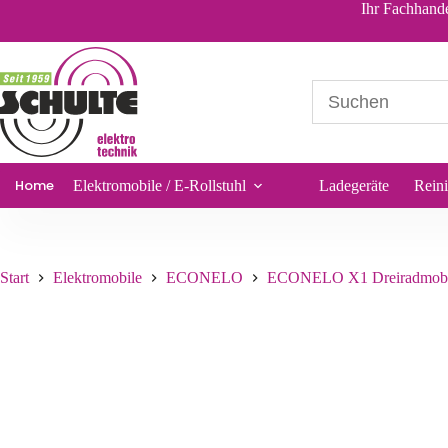
Akku-Satz 60V 22Ah statt 20Ah für ECONELO X1 Dreiradmobil
Ihr Fachhande
262,93
€
*
Sofort lieferbar
Home
Elektromobile / E-Rollstuhl
Ladegeräte
Rein
Start
Elektromobile
ECONELO
ECONELO X1 Dreiradmobi