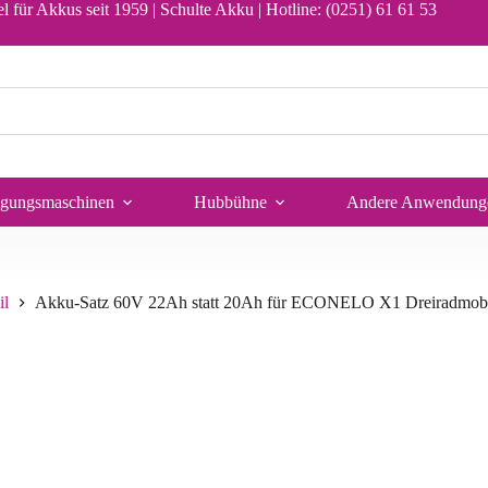
In den Warenkorb
l für Akkus seit 1959 | Schulte Akku |
Hotline: (0251) 61 61 53
igungsmaschinen
Hubbühne
Andere Anwendung
l
Akku-Satz 60V 22Ah statt 20Ah für ECONELO X1 Dreiradmob