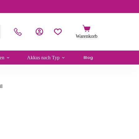
Blog
en
Akkus nach Typ
il