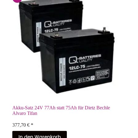
Akku-Satz 24V 77Ah statt 75Ah für Dietz Bechle
Alvaro Tifan
377,70
€
*
In den Warenkorb