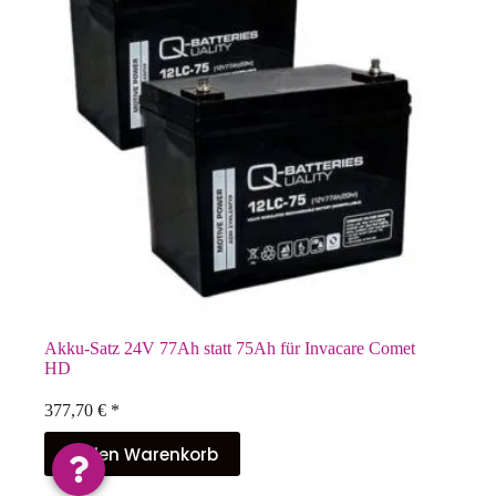
Akku-Satz 24V 77Ah statt 75Ah für Invacare Comet
HD
377,70
€
*
In den Warenkorb