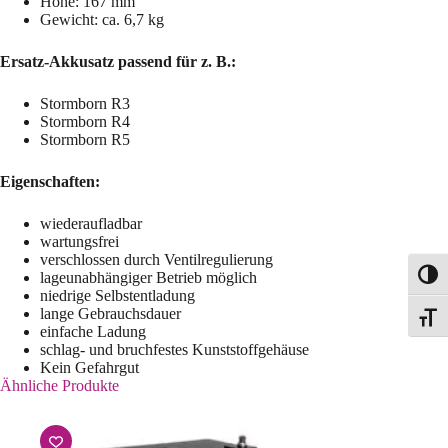
Höhe: 167 mm
Gewicht: ca. 6,7 kg
Ersatz-Akkusatz passend für z. B.:
Stormborn R3
Stormborn R4
Stormborn R5
Eigenschaften:
wiederaufladbar
wartungsfrei
verschlossen durch Ventilregulierung
lageunabhängiger Betrieb möglich
Toggl
niedrige Selbstentladung
lange Gebrauchsdauer
Toggle
einfache Ladung
schlag- und bruchfestes Kunststoffgehäuse
Kein Gefahrgut
Ähnliche Produkte