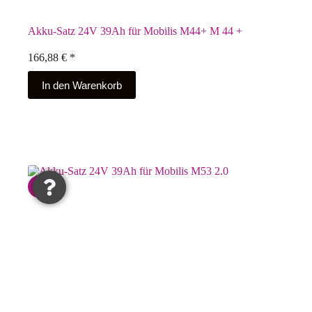
Akku-Satz 24V 39Ah für Mobilis M44+ M 44 +
166,88
€
*
In den Warenkorb