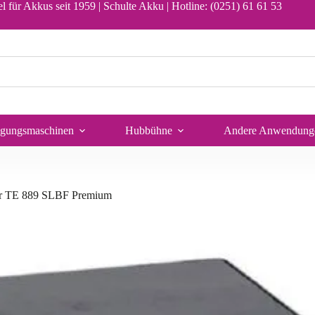
In den Warenkorb
l für Akkus seit 1959 | Schulte Akku |
Hotline: (0251) 61 61 53
igungsmaschinen
Hubbühne
Andere Anwendung
er TE 889 SLBF Premium