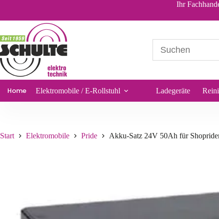
Akku-Satz 24V 50Ah für Shoprider TE 889 SLBF Premium
Ihr Fachhande
198,74
€
*
Sofort lieferbar
Home
Elektromobile / E-Rollstuhl
Ladegeräte
Rein
Start
Elektromobile
Pride
Akku-Satz 24V 50Ah für Shoprid