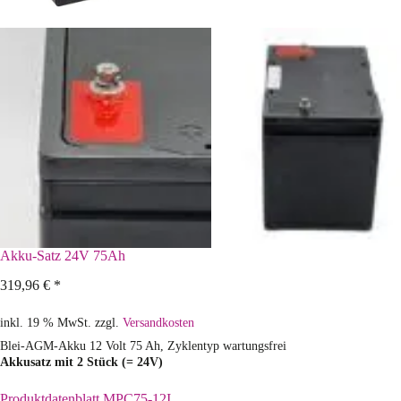
Akku-Satz 24V 75Ah
319,96
€
*
inkl. 19 % MwSt.
zzgl.
Versandkosten
Blei-AGM-Akku 12 Volt 75 Ah, Zyklentyp wartungsfrei
Akkusatz mit 2 Stück (= 24V)
Produktdatenblatt MPC75-12I