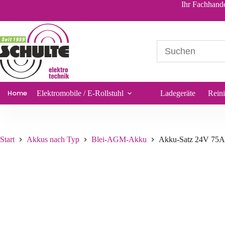
In den Warenkor
Ihr Fachhande
319,96
€
*
Sofort lieferbar
Home
Elektromobile / E-Rollstuhl
Ladegeräte
Rein
Start
Akkus nach Typ
Blei-AGM-Akku
Akku-Satz 24V 75