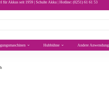
b
l für Akkus seit 1959 | Schulte Akku |
Hotline: (0251) 61 61 53
igungsmaschinen
Hubbühne
Andere Anwendung
Ah