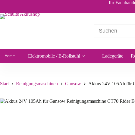
Akkus 24V 105Ah für Gansow Reinigungsmaschin
Ihr Fachhande
685,38
€
*
Sofort lieferbar
Elektromobile / E-Rollstuhl
Ladegeräte
R
Home
Start
Reinigungsmaschinen
Gansow
Akkus 24V 105Ah für 