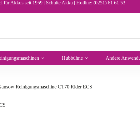
e CT70 Rider ECS
l für Akkus seit 1959 | Schulte Akku |
Hotline: (0251) 61 61 53
In den Warenkorb
einigungsmaschinen
Hubbühne
Andere Anwend
Gansow Reinigungsmaschine CT70 Rider ECS