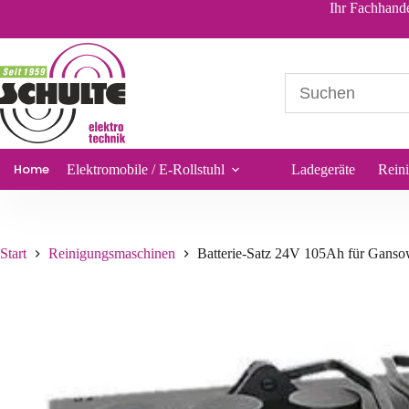
Batt
Ihr Fachhande
685,38
€
*
Sofort lieferbar
Home
Elektromobile / E-Rollstuhl
Ladegeräte
Rein
Start
Reinigungsmaschinen
Batterie-Satz 24V 105Ah für Gans