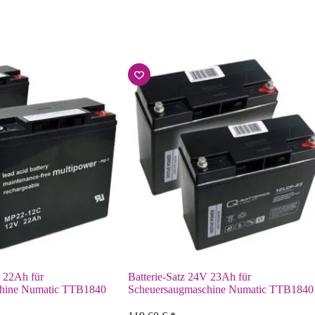
V 22Ah für
Batterie-Satz 24V 23Ah für
chine Numatic TTB1840
Scheuersaugmaschine Numatic TTB1840