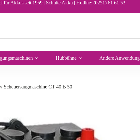
erie-Satz 24V 105Ah für Gansow Scheuersaugmaschine CT 40 B 50
In den Warenkorb
l für Akkus seit 1959 | Schulte Akku |
Hotline: (0251) 61 61 53
igungsmaschinen
Hubbühne
Andere Anwendung
ow Scheuersaugmaschine CT 40 B 50