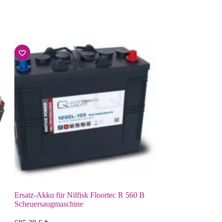
Ersatz-Akku für Nilfisk Floortec R 560 B
Scheuersaugmaschine