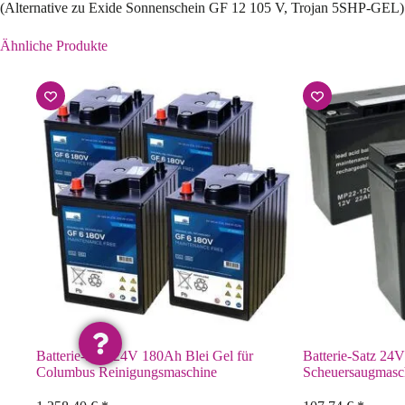
(Alternative zu Exide Sonnenschein GF 12 105 V, Trojan 5SHP-GEL)
Ähnliche Produkte
Batterie-Satz 24V 180Ah Blei Gel für
Batterie-Satz 24
Columbus Reinigungsmaschine
Scheuersaugmas