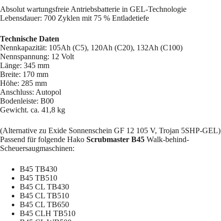
Absolut wartungsfreie Antriebsbatterie in GEL-Technologie
Lebensdauer: 700 Zyklen mit 75 % Entladetiefe
Technische Daten
Nennkapazität: 105Ah (C5), 120Ah (C20), 132Ah (C100)
Nennspannung: 12 Volt
Länge: 345 mm
Breite: 170 mm
Höhe: 285 mm
Anschluss: Autopol
Bodenleiste: B00
Gewicht. ca. 41,8 kg
(Alternative zu Exide Sonnenschein GF 12 105 V, Trojan 5SHP-GEL)
Passend für folgende Hako
Scrubmaster B45
Walk-behind-
Scheuersaugmaschinen:
B45 TB430
B45 TB510
B45 CL TB430
B45 CL TB510
B45 CL TB650
B45 CLH TB510