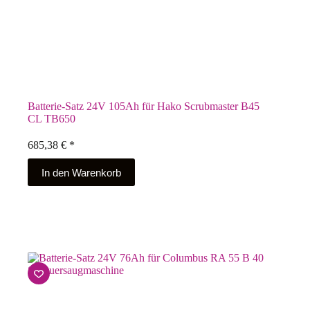
Batterie-Satz 24V 105Ah für Hako Scrubmaster B45
CL TB650
685,38
€
*
In den Warenkorb