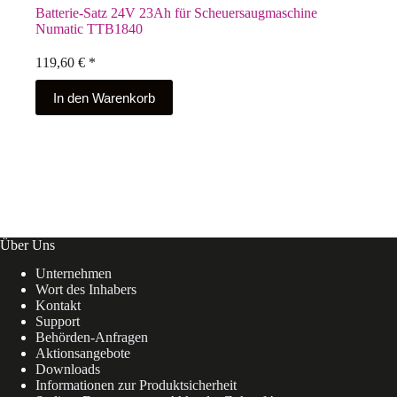
Batterie-Satz 24V 23Ah für Scheuersaugmaschine
Numatic TTB1840
119,60
€
*
In den Warenkorb
Über Uns
Unternehmen
Wort des Inhabers
Kontakt
Support
Behörden-Anfragen
Aktionsangebote
Downloads
Informationen zur Produktsicherheit