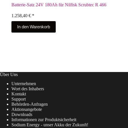
Batterie-Satz 24V 180Ah für Nilfisk Scrubtec R 466
1.258,40
€
*
In den Warenkorb
Über Uns
Unternehmen
Wort des Inhabers
Kontakt
Support
Behörden-Anfragen
Aktionsangebote
Downloads
Informationen zur Produktsicherheit
Sodium Energy - unser Akku der Zukunft!