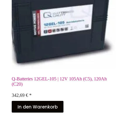
Q-Batteries 12GEL-105 | 12V 105Ah (C5), 120Ah
(C20)
342,69
€
*
In den Warenkorb