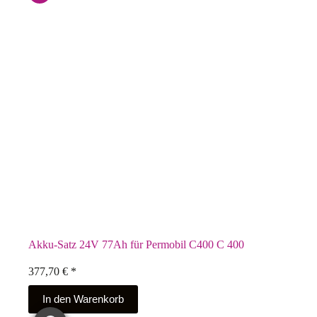
Akku-Satz 24V 77Ah für Permobil C400 C 400
377,70
€
*
In den Warenkorb