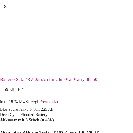
Batterie-Satz 48V 225Ah für Club Car Carryall 550
1.595,84
€
*
inkl. 19 % MwSt.
zzgl.
Versandkosten
Blei-Säure-Akku 6 Volt 225 Ah
Deep Cycle Flooded Battery
Akkusatz mit 8 Stück (= 48V)
Alternativer Akku zu Trojan T-105, Crown CR 220 HD