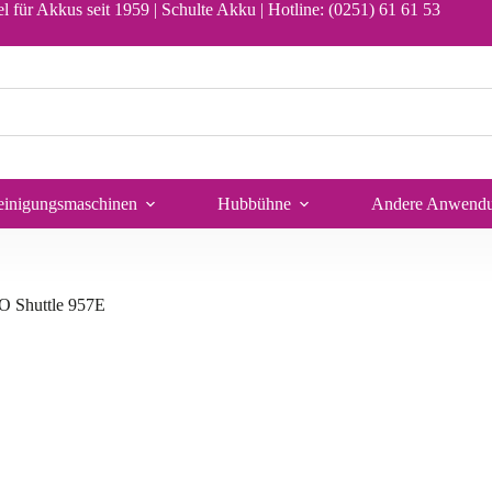
l für Akkus seit 1959 | Schulte Akku |
Hotline: (0251) 61 61 53
einigungsmaschinen
Hubbühne
Andere Anwend
O Shuttle 957E