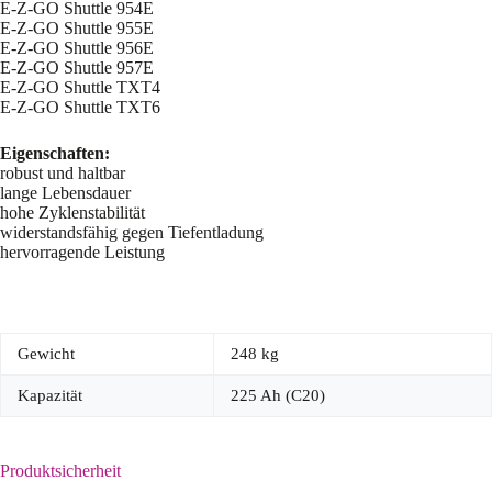
E-Z-GO Shuttle 954E
E-Z-GO Shuttle 955E
E-Z-GO Shuttle 956E
E-Z-GO Shuttle 957E
E-Z-GO Shuttle TXT4
E-Z-GO Shuttle TXT6
Eigenschaften:
robust und haltbar
lange Lebensdauer
hohe Zyklenstabilität
widerstandsfähig gegen Tiefentladung
hervorragende Leistung
Gewicht
248 kg
Kapazität
225 Ah (C20)
Produktsicherheit