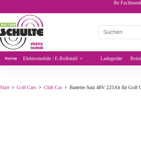
Batterie-Satz 48V 225Ah für Golf Cart Club Car
Ihr Fachhande
1.671,12
€
*
Sofort lieferbar
Home
Elektromobile / E-Rollstuhl
Ladegeräte
Rein
Start
Golf Cars
Club Car
Batterie-Satz 48V 225Ah für Golf 