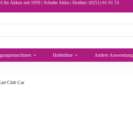
In den Warenkorb
l für Akkus seit 1959 | Schulte Akku |
Hotline: (0251) 61 61 53
igungsmaschinen
Hubbühne
Andere Anwendung
Cart Club Car