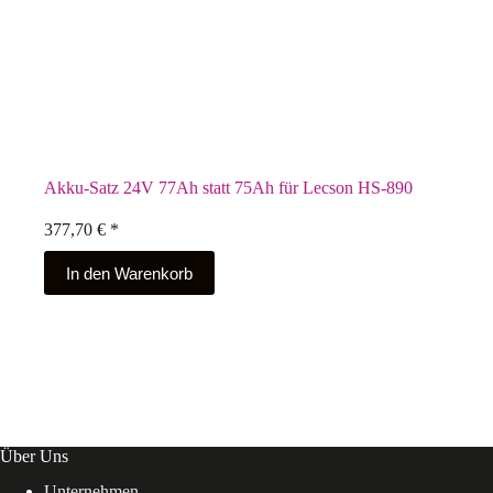
Akku-Satz 24V 77Ah statt 75Ah für Lecson HS-890
377,70
€
*
In den Warenkorb
Über Uns
Unternehmen