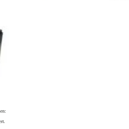
en:
rt.