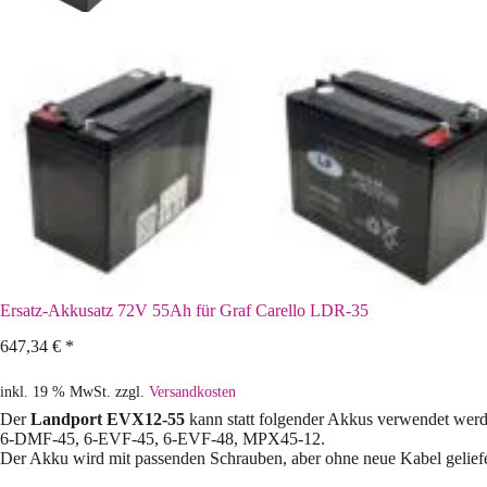
Ersatz-Akkusatz 72V 55Ah für Graf Carello LDR-35
647,34
€
*
inkl. 19 % MwSt.
zzgl.
Versandkosten
Der
Landport EVX12-55
kann statt folgender Akkus verwendet werd
6-DMF-45, 6-EVF-45, 6-EVF-48, MPX45-12.
Der Akku wird mit passenden Schrauben, aber ohne neue Kabel geliefe