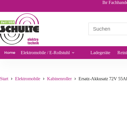
Ersatz-Akkusatz 72V 55Ah für Graf Carello LDR-35
Ihr Fachhande
647,34
€
*
Sofort lieferbar
Home
Elektromobile / E-Rollstuhl
Ladegeräte
Rein
Start
Elektromobile
Kabinenroller
Ersatz-Akkusatz 72V 55Ah