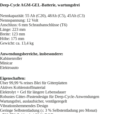
Deep-Cycle AGM-GEL-Batterie, wartungsfrei
Nennkapazität: 55 Ah (C20), 48Ah (C5), 45Ah (C3)
Nennspannung: 12 Volt
Anschluss: 6 mm Schraubanschlüsse (T6)
Länge: 223 mm
Breite: 123 mm
Höhe: 175 mm
Gewicht: ca. 13,4 kg
Anwendungsbereiche, insbesondere:
Kabinenroller
Minicar
Elektroauto
Eigenschaften:
Über 99,99 % reines Blei für Gitterplatten
Aktives Kohlenstoffmaterial
Elektrolyt + Gel für längere Lebensdauer
Robustes Gitter-/Pastendesign für Deep-Cycle-Anwendungen
Wartungsfrei, auslaufsicher, ventilgeregelt
Vibrationshemmendes Design
Geringe Selbstentladung (≤ 3 % Selbstentladung pro Monat)