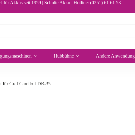
In den Warenkorb
l für Akkus seit 1959 | Schulte Akku |
Hotline: (0251) 61 61 53
igungsmaschinen
Hubbühne
Andere Anwendung
 für Graf Carello LDR-35