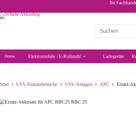
Ersatz-Akkusatz für APC RBC25 RBC 25
Ihr Fachhande
In d
77,00
€
*
Sofort lieferbar
Elektromobile / E-Rollstuhl
Ladegeräte
R
Home
Start
USV-Einsatzbereiche
USV-Anlagen
APC
Ersatz-A