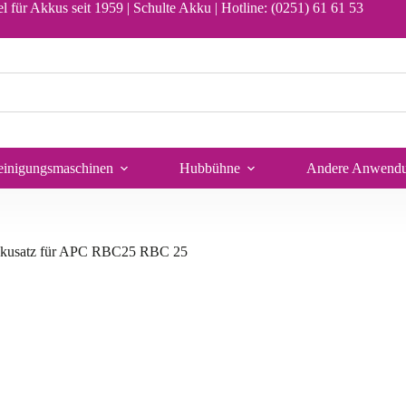
l für Akkus seit 1959 | Schulte Akku |
Hotline: (0251) 61 61 53
en Warenkorb
einigungsmaschinen
Hubbühne
Andere Anwend
kkusatz für APC RBC25 RBC 25