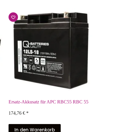
Ersatz-Akkusatz für APC RBC55 RBC 55
174,76
€
*
In den Warenkorb