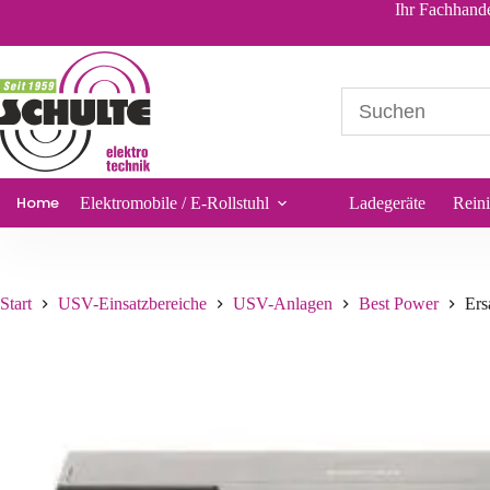
Ersatz-Akkusatz Multipower für Best Power Ferrups ME 1,8kVA
Ihr Fachhande
155,76
€
*
Sofort lieferbar
Home
Elektromobile / E-Rollstuhl
Ladegeräte
Rein
Start
USV-Einsatzbereiche
USV-Anlagen
Best Power
Ers