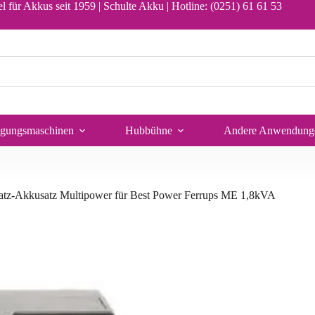
In den Warenkorb
l für Akkus seit 1959 | Schulte Akku |
Hotline: (0251) 61 61 53
igungsmaschinen
Hubbühne
Andere Anwendung
atz-Akkusatz Multipower für Best Power Ferrups ME 1,8kVA