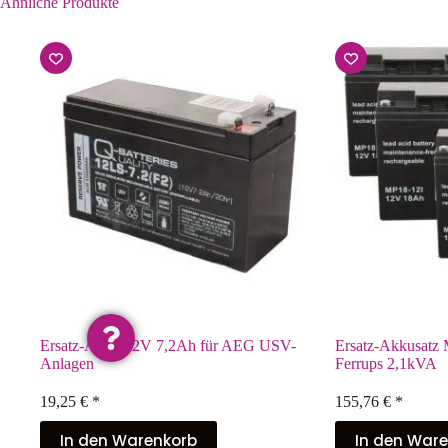
Ähnliche Produkte
Ersatz-Akku 12V 7,2Ah für AEG USV-
Ersatz-Akkusatz 
Anlagen
Ferrups 2,1kVA
19,25
€
*
155,76
€
*
In den Warenkorb
In den War