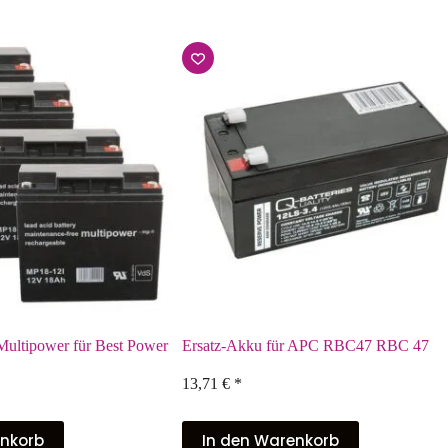
Multipower für Best Power
Ersatz-Akku für APC RBC47 RBC 47
13,71
€
*
enkorb
In den Warenkorb