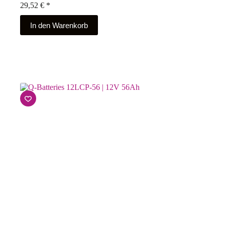
29,52
€
*
In den Warenkorb