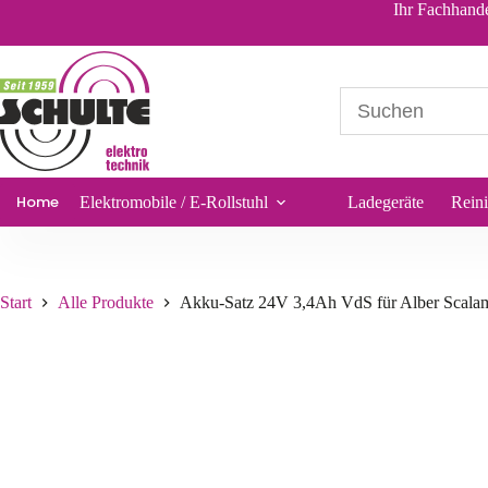
Akku-Satz 24V 3,4Ah VdS für Alber Scalamobil Treppensteiger
Ihr Fachhande
26,74
€
*
Sofort lieferbar
Home
Elektromobile / E-Rollstuhl
Ladegeräte
Rein
Start
Alle Produkte
Akku-Satz 24V 3,4Ah VdS für Alber Scalam