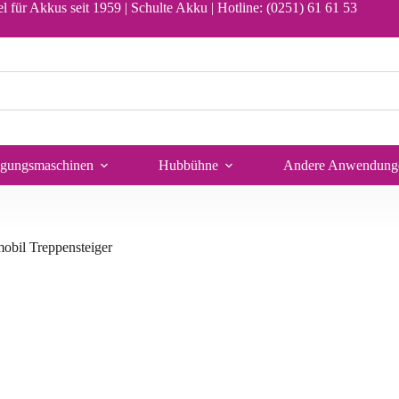
In den Warenkorb
l für Akkus seit 1959 | Schulte Akku |
Hotline: (0251) 61 61 53
igungsmaschinen
Hubbühne
Andere Anwendung
obil Treppensteiger