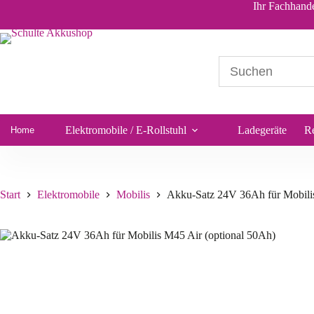
Akku-Satz 24V 36Ah für Mobilis M45 Air (optional 50Ah)
Ihr Fachhande
173,56
€
*
Sofort lieferbar
Elektromobile / E-Rollstuhl
Ladegeräte
R
Home
Start
Elektromobile
Mobilis
Akku-Satz 24V 36Ah für Mobilis