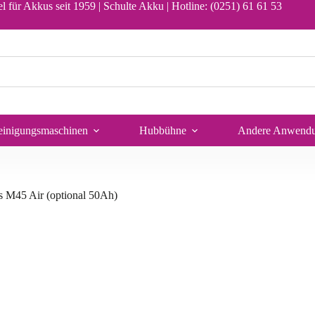
l für Akkus seit 1959 | Schulte Akku |
Hotline: (0251) 61 61 53
In den Warenkorb
einigungsmaschinen
Hubbühne
Andere Anwend
 M45 Air (optional 50Ah)