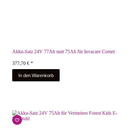
Akku-Satz 24V 77Ah statt 75Ah für Invacare Comet
377,70
€
*
In den Warenkorb