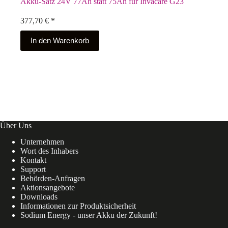
Akku-Satz 24V 77Ah statt 75Ah für Invacare G23
377,70
€
*
In den Warenkorb
Über Uns
Unternehmen
Wort des Inhabers
Kontakt
Support
Behörden-Anfragen
Aktionsangebote
Downloads
Informationen zur Produktsicherheit
Sodium Energy - unser Akku der Zukunft!