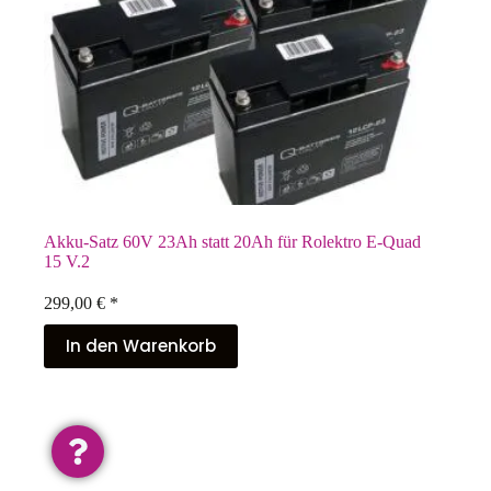
Akku-Satz 60V 23Ah statt 20Ah für Rolektro E-Quad
15 V.2
299,00
€
*
In den Warenkorb